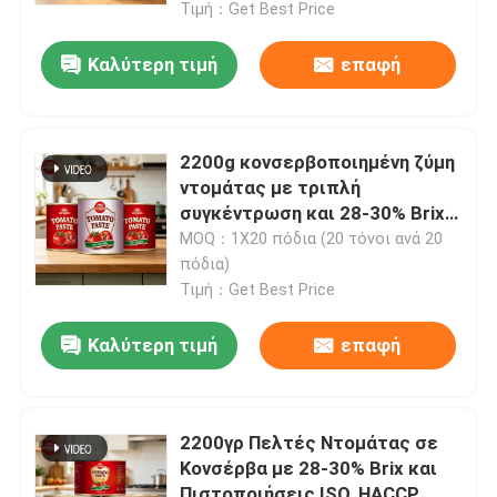
Τιμή：Get Best Price
Καλύτερη τιμή
επαφή
2200g κονσερβοποιημένη ζύμη
ντομάτας με τριπλή
συγκέντρωση και 28-30% Brix
για ανώτερη γεύση
MOQ：1Χ20 πόδια (20 τόνοι ανά 20
πόδια)
Τιμή：Get Best Price
Καλύτερη τιμή
επαφή
Σπίτι
Προϊόντα
2200γρ Πελτές Ντομάτας σε
Κονσέρβα με 28-30% Brix και
Βίντεο
Πιστοποιήσεις ISO, HACCP,