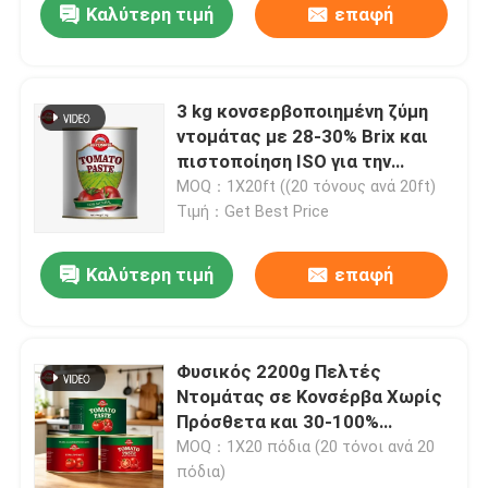
Καλύτερη τιμή
επαφή
3 kg κονσερβοποιημένη ζύμη
ντομάτας με 28-30% Brix και
πιστοποίηση ISO για την
εστίαση και την χονδρική
MOQ：1X20ft ((20 τόνους ανά 20ft)
πώληση
Τιμή：Get Best Price
Καλύτερη τιμή
επαφή
Φυσικός 2200g Πελτές
Ντομάτας σε Κονσέρβα Χωρίς
Πρόσθετα και 30-100%
Καθαρότητα
MOQ：1Χ20 πόδια (20 τόνοι ανά 20
πόδια)